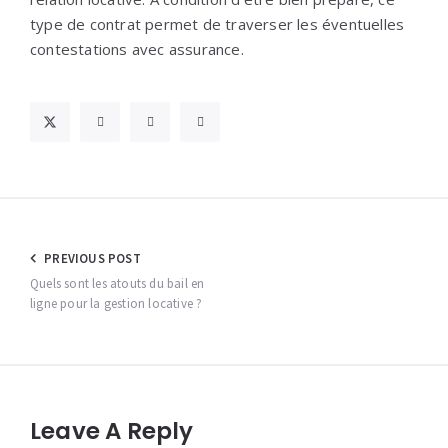
type de contrat permet de traverser les éventuelles
contestations avec assurance.
Navigation
PREVIOUS POST
de
Quels sont les atouts du bail en
ligne pour la gestion locative ?
l’article
Leave A Reply